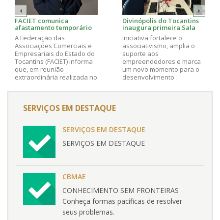
FACIET comunica
Divinópolis do Tocantins
afastamento temporário
inaugura primeira Sala
do Presidente Fabiano do
Sebrae Parceiro do
A Federação das
Iniciativa fortalece o
Vale
Estado e lança Associação
Associações Comerciais e
associativismo, amplia o
Comercial com apoio da
Empresariais do Estado do
suporte aos
Faciet
Tocantins (FACIET) informa
empreendedores e marca
que, em reunião
um novo momento para o
extraordinária realizada no
desenvolvimento
último dia 17 de novembro,
econômico do município
foi aprovado pela diretoria
da entidade, a licença
SERVIÇOS EM DESTAQUE
temporária do presidente
Fabiano Roberto Matos do
Vale Filho, pelo período de
SERVIÇOS EM DESTAQUE
seis meses.
SERVIÇOS EM DESTAQUE
CBMAE
CONHECIMENTO SEM FRONTEIRAS
Conheça formas pacíficas de resolver
seus problemas.